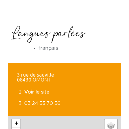
Langues parlées
français
3 rue de sauville
08430 OMONT
Voir le site
03 24 53 70 56
+