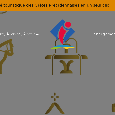
té touristique des Crêtes Préardennaises en un seul clic
re, À vivre, À voir
Hébergemen
Les Crêtes Préardennaises, une destina
Tourisme en Crêt