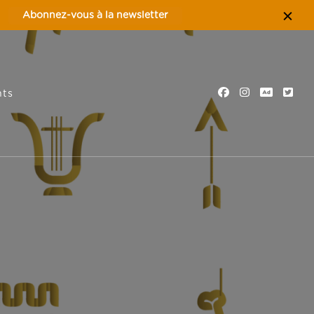
Abonnez-vous à la newsletter
ts
tion familiale, nature et éco-tourisme
es Préardennaises – Ardennes