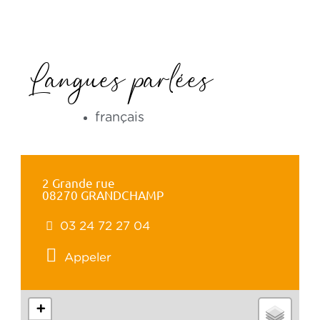
Langues parlées
français
2 Grande rue
08270 GRANDCHAMP
03 24 72 27 04
Appeler
+