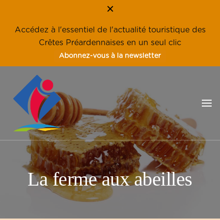
Accédez à l'essentiel de l'actualité touristique des
Crêtes Préardennaises en un seul clic
Abonnez-vous à la newsletter
Les Crêtes Préardennaises, une destination familiale, nature et
Tourisme en Crêtes
éco-tourisme
Préardennaises – Ardennes
La ferme aux abeilles