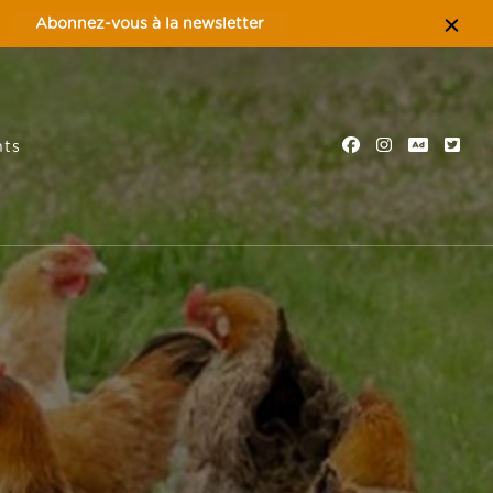
Abonnez-vous à la newsletter
ts
tion familiale, nature et éco-tourisme
es Préardennaises – Ardennes