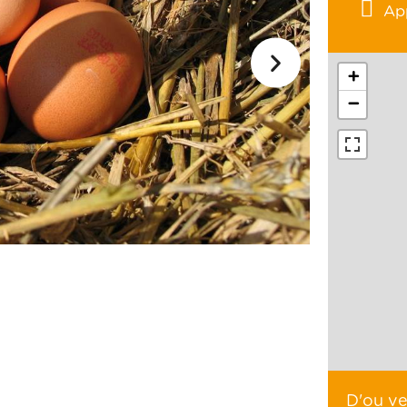
Ap
+
−
D'ou v