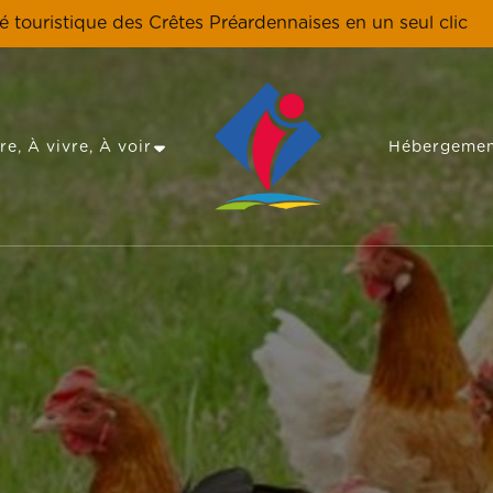
té touristique des Crêtes Préardennaises en un seul clic
re, À vivre, À voir
Hébergemen
Les Crêtes Préardennaises, une destina
Tourisme en Crêt