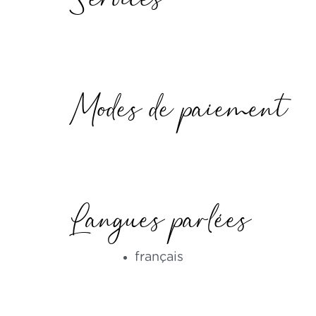
Services
Modes de paiement
Langues parlées
français