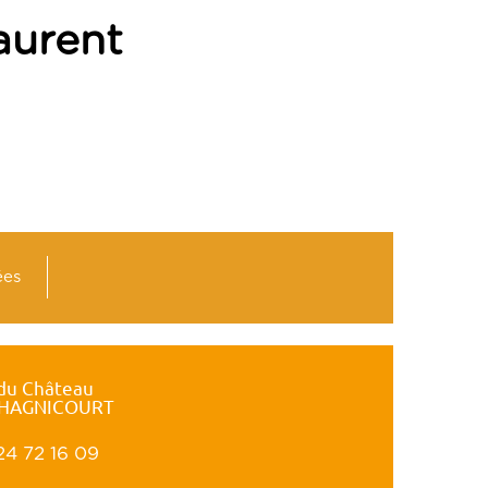
urent
ées
 du Château
 HAGNICOURT
24 72 16 09