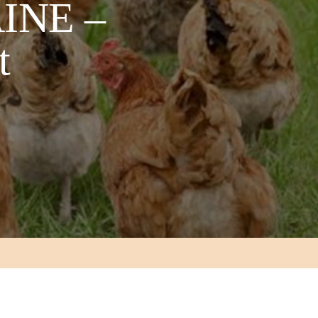
INE –
t