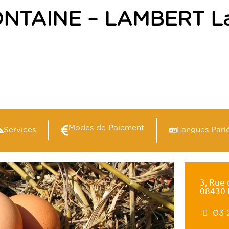
NTAINE – LAMBERT La
Modes de Paiement
Services
Langues Parl
3, Rue
08430
03 