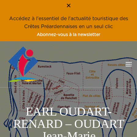
Accédez à l'essentiel de l'actualité touristique des
Crêtes Préardennaises en un seul clic
Abonnez-vous à la newsletter
Les Crêtes Préardennaises, une destination familiale, nature et
Tourisme en Crêtes
éco-tourisme
Préardennaises – Ardennes
EARL OUDART-
RENARD – OUDART
Jean-Marie