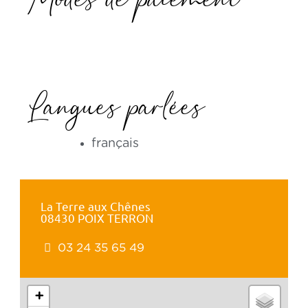
Modes de paiement
Langues parlées
français
La Terre aux Chênes
08430 POIX TERRON
03 24 35 65 49
+