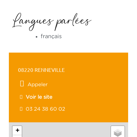
Langues parlées
français
08220 RENNEVILLE
Appeler
Voir le site
03 24 38 60 02
+