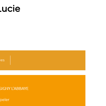
ucie
ées
SIGNY L'ABBAYE
peler