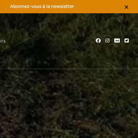
Abonnez-vous à la newsletter
ts
tion familiale, nature et éco-tourisme
es Préardennaises – Ardennes