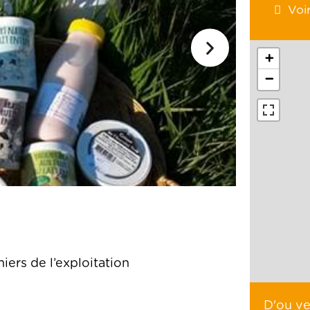
Voi
+
−
iers de l’exploitation
D'ou v