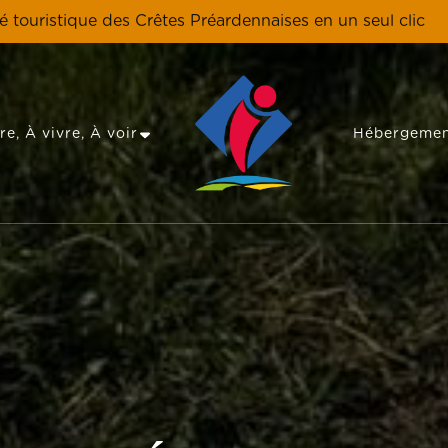
té touristique des Crêtes Préardennaises en un seul clic
re, À vivre, À voir
Hébergemen
Les Crêtes Préardennaises, une destina
Tourisme en Crêt