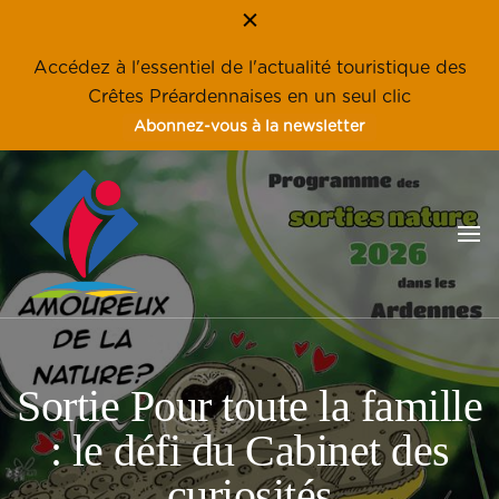
Accédez à l'essentiel de l'actualité touristique des
Crêtes Préardennaises en un seul clic
Abonnez-vous à la newsletter
Les Crêtes Préardennaises, une destination familiale, nature et
Tourisme en Crêtes
éco-tourisme
Préardennaises – Ardennes
Sortie Pour toute la famille
: le défi du Cabinet des
curiosités