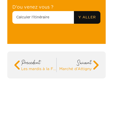
D'ou venez vous ?
Précédent
Suivant
Les mardis à la Ferme du Lion d’Or
Marché d’Attigny