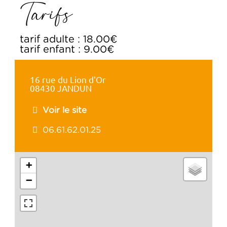
Tarifs
tarif adulte : 18.00€
tarif enfant : 9.00€
16 rue du Lion d'Or
08430 JANDUN
Voir le site
06.61.62.01.25
+
−