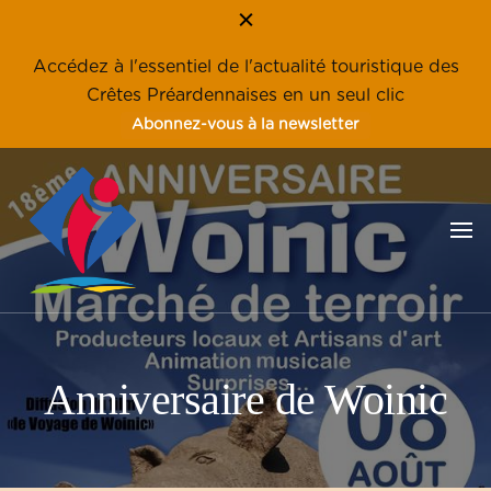
Accédez à l'essentiel de l'actualité touristique des
Crêtes Préardennaises en un seul clic
Abonnez-vous à la newsletter
Les Crêtes Préardennaises, une destination familiale, nature et
Tourisme en Crêtes
éco-tourisme
Préardennaises – Ardennes
Anniversaire de Woinic