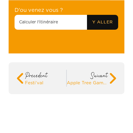
D'ou venez vous ?
Précédent
Suivant
Festi’val
Apple Tree Game : Escape Game dans les Vergers