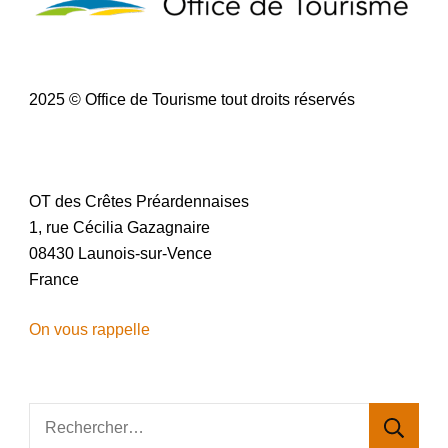
d
e
2025 © Office de Tourisme tout droits réservés
s
a
OT des Crêtes Préardennaises
r
1, rue Cécilia Gazagnaire
08430 Launois-sur-Vence
t
France
i
On vous rappelle
c
Rechercher :
l