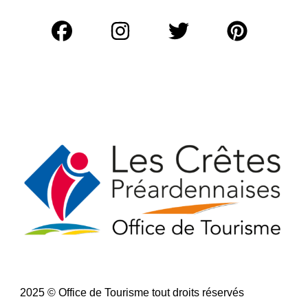
r
c
h
e
r
:
2025 © Office de Tourisme tout droits réservés