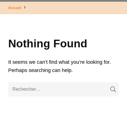
Accueil
Nothing Found
It seems we can’t find what you’re looking for.
Perhaps searching can help.
R
e
c
h
e