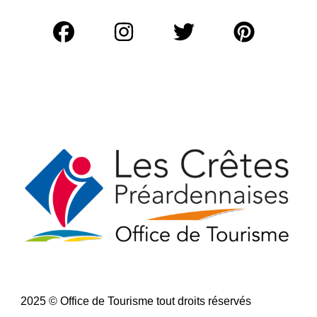
r
c
h
e
r
:
2025 © Office de Tourisme tout droits réservés