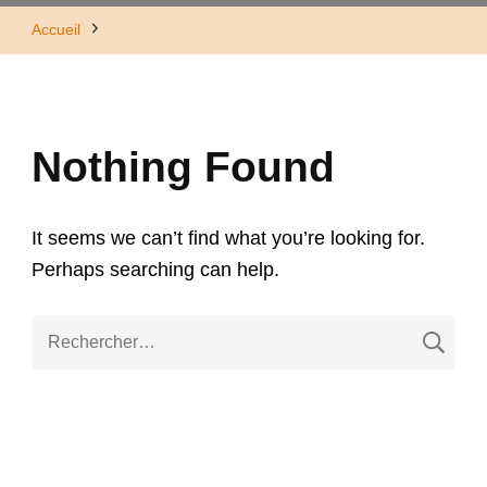
Accueil
Nothing Found
It seems we can’t find what you’re looking for.
Perhaps searching can help.
R
e
c
h
e