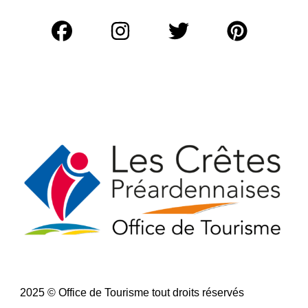
r
c
h
e
r
:
2025 © Office de Tourisme tout droits réservés