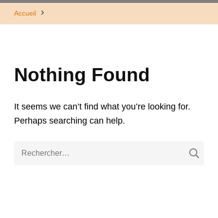
Accueil
Nothing Found
It seems we can’t find what you’re looking for.
Perhaps searching can help.
R
e
c
h
e